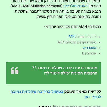
מחקר זה שפורסם בשנת 2011 בדק ומצא שבדיקת רמות
ההורמון
האנטי-מולריאני
(AMH- Anti-Mullerian hormone)
מנבא בצורה הטובה ביותר, את הסיכוי לתגובה שחלתית
נמוכה, כתוצאה מטיפולי הפריה חוץ גופית.
רמות ה- AMH נתנו ניבוי טוב יותר מ-
בדיקות רמות ה
FSH
,
ספירת זקיקים קדמיים- AFC
אסטרדיול
אינהיבין B
מתמודדת עם רזרבה שחלתית נמוכה??
הרפואה הסינית יכולה לעזור לך!
לקריאת מאמר העוסק
בטיפול ברזרבה שחלתית נמוכה
לחץ/י כאן