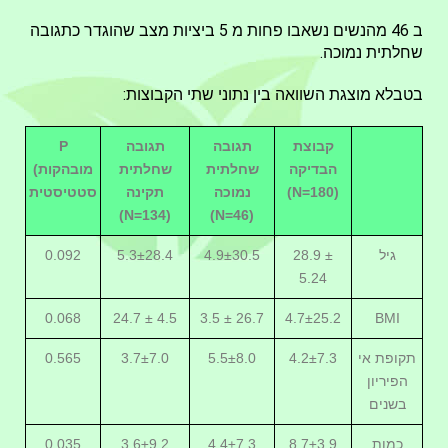
ב 46 מהנשים נשאבו פחות מ 5 ביציות מצב שהוגדר כתגובה
שחלתית נמוכה.
בטבלא מוצגת השוואה בין נתוני שתי הקבוצות:
קבוצת
תגובה
תגובה
P
הבדיקה
שחלתית
שחלתית
(מובהקות
(N=180)
נמוכה
תקינה
סטטיסטית
(N=134)
(N=46)
גיל
28.9 ±
4.9±30.5
5.3±28.4
0.092
5.24
0.068
24.7 ± 4.5
3.5 ± 26.7
4.7±25.2
BMI
תקופת אי
4.2±7.3
5.5±8.0
3.7±7.0
0.565
הפיריון
בשנים
כמות
8.7±3.9
4.4±7.3
3.6±9.2
0.035