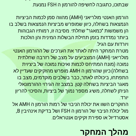
שבתוכו, כתגובה לחשיפה להורמון ה FSH נמנעת.
הורמון האנטי מולריאני (AMH) מהווה סמן לכמות הביציות
הנמצאות בשחלה, כיוון שמופרש מביציות הנמצאות בשלב בו
הן משמשות "כמאגר" שחלתי. מסיבה זו, רמותיו הגבוהות
ביותר נמדדות בזמן תחילת הבשלות המינית והן הולכות
ויורדות עם הגיל.
מטרת המחקר היתה לאתר את הערכים של ההורמון האנטי
מולריאני (AMH) המצביעים על מצב של רזרבה שחלתית
נמוכה (מונח המתיחס לכמות ואיכות נמוכה של ביציוית
בשחלה).כיוון שהורמון ה AMH מופרש מהזקיקים שעדיין לא
התפתחו, ביכולתו לאתר, כבר בשלבים מוקדמים, מצב בו
מאגר הביציות בשחלה קטן. במצב זה הגירוי ההורמונאלי
הניתן לשחלה, משיג מספר נמוך של ביציות, והסיכוי להריון
יורד.
החוקרים השוו את יכולת הניבוי של רמות הורמון ה AMH אל
מול יכולת הניבוי של הורמון ה FSH ושל בדיקת אינהיבין B,
אסטרדיול או ספירת זקיקים אנטראלים.
מהלך המחקר