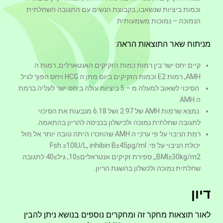
וכמות ביציות שנשאבו, בקבוצת הנשים עם התגובה השחלתית
הנמוכה – נמוכות משמעותית
מניתוח שאר התוצאות הראה:
קיים יחס ישר בין רמות כמות הזקיקים האנטארלים, רמות ה
AMH, רמות E2 וכמות הזקיקים ביום מתן ה HCG ויחס הפוך לגיל.
הסיכוי לשאוב למעלה מ – 5 ביציות עולה ביחס ישר לעליה ברמת
ה AMH.
נמצא שרמות AMH של 2.97 ושל 6.18 מנבעות את הסיכוי
לתגובה שחלתית נמוכה ולכישלון בכניסה להריון בהתאמה.
רמת הניבוי על פי ערכי ה AMH שהוזכרו היתה טובה יותר אל מול
יכולת הניבוי על פי: Fsh ≥10IU/L, inhibin B≤45pg/ml
,BMI≥30kg/m2, ספירת זקיקים אנטראלים≥10, גיל≥40 לתגובה
שחלתית נמוכה ולכשלון בהשגת הריון.
דיון
לאור תוצאות מחקר זה ומחקרים נוספים בנושא ניתן להבין