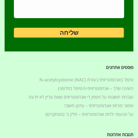
פוסטים אחרונים
טיפול באנדומטריוזיס בעזרת (N-acetylcysteine (NAC
השינה שלך – אנדומטריוזיס והטיפול במלטונין
עובדות חשובות על ויטמין די ואנדומטריוזיס שאת עדיין לא יודעת
שימור פוריות ואנדומטריוזיס – עדכון חשוב!
על פגיעות ילדות ואנדומטריוזיס – חלק ב' (המחקרים)
תגובות אחרונות