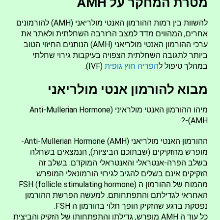
מטרת המחקר על AMH
להשוות בין רמות ההורמון האנטי מולריאני (AMH) להורמונים
אחרים, המהווים מדד למצב הרזרבה השחלתית ולאתר את
ערכי ההורמון האנטי מולריאני (AMH) הנותנים החיזוי הטוב
ביותר לתגובה השחלתית הצפויה בעיקבות גירוי שחלתי
במהלך טיפול ל
הפריה חוץ גופית
(IVF).
מבוא להורמון אנטי מולריאני
מיהו ההורמון האנטי מולראיני (Anti-Mullerian Hormone
(AMH-?
ההורמון האנטי מולריאני (Anti-Mullerian Hormone (AMH-
מופרש מהזקיקים (שבתוכם הביציות), הנמצאים בשחלה
בשלב הפרה-אנטראלי והאנטראלי המוקדם. בשלב זה
הזקיקים אינם בשלים להגיב לגירוי הורמונאלי המופרש
מהמוח של ההורמון ה (FSH (follicle stimulating hormone
האחראי לגדילתם והתפתחותם. למעשה הפרשת ההורמון
נפסקת ברגע שהזקיק הופך תלוי בהורמון ה FSH.
כל עוד ה AMH מופרש, גדילתו והתפתחותו של הזקיק והביצית