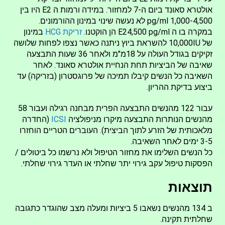
אולטרא סאונד ביום ה-7 למחזור. במידה ורמות ה E2 היו בין
1,000-4,500 pg/ml לא נעשה שינוי במינון ההורמונים.
במקרה בו ה E24,500 pg/ml הן הוקטנו.
זריקת HCG
במינון
של 10,000IU להשראת ביוץ ניתנה כאשר נצפו לפחות שלושה
זקיקים בגודל העולה על 18מ"מ ולאחר 36 שעות התבצעה
שאיבה של הביציות תחת הנחיית אולטרא סאונד. לאחר
השאיבה כל הנשים קיבלו תמיכה של פרוגסטרון (בזריקה) עד
ביצוע בדיקת ההריון.
עבור 122 מהנשים התבצעה הפרית מבחנה רגילה ועבור 58
מהנשים הנותרות התבצעה מיקרו מניפולציה
ICSI
(החדרה
מלאכותית של הזרע לתוך הביצית). העוברים הטריים הוחזרו
3-5 ימים לאחר השאיבה.
כל הנשים השלימו את מחזור הטיפול ולא נרשמו כל ביטולים /
הפסקות טיפול עקב גירוי יתר שחלתי או העדר גירוי שחלתי.
תוצאות
ב 134 מהנשים נשאבו 5 ביציות ומעלה מצב שהוגדר כתגובה
שחלתית תקינה.