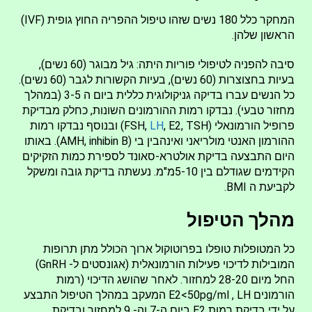
המחקר כלל 180 נשים שזהו טיפול ההפריה החוץ גופית (IVF)
הראשון שלהן.
סיבה להפניה לטיפולי פוריות היתה: גיל מבוגר (60 נשים),
בעיות בחצוצרות (60 נשים), בעיות הקשורות לגבר (60 נשים).
כל הנשים עברו בדיקה גניקולוגית כללית ביום ה 3-5 (במהלך
מחזור טבעי). נבדקו רמות ההורמונים השונות, כחלק מבדיקת
פרופיל הורמונאלי (FSH,
LH
, E2, TSH) ובנוסף נבדקו רמות
ההורמון האנטי מולריאני ואינהבין בי (AMH, inhibin B). באותו
היום התבצעה בדיקת אולטרא-סאונד לספירת כמות הזקיקים
הקידמים שגודלם בין 5-10מ"מ. נעשתה בדיקת גובה ומשקל
לקביעת ה BMI.
מהלך הטיפול
כל המטופלות טופלו בפרוטוקול ארוך הכולל מתן תרופות
המובילות לדיכוי פעילות הורמונאלית (אגונסטים ל- GnRH)
החל מיום 28-20 למחזור. לאחר שהושג הדיכוי (רמות
הורמונים E2<50pg/ml , LH המעקב במהלך הטיפול התבצע
על ידי בדיקת רמות E2 ביום ה-7 וה- 9 למחזור ובדיקת