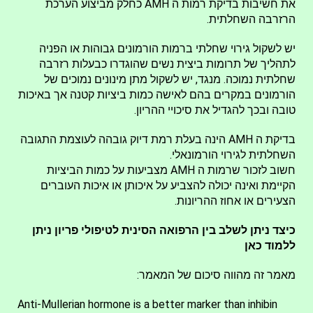
את חשיבות בדיקת רמות ה AMH כחלק מביצוע הערכת
הרזרבה השחלתית.
יש לשקול גירוי שחלתי ברמות הורמונים גבוהות או הפניה
לתהליך של תרומות ביצית נשים שהוגדרו כבעלות רזרבה
שחלתית נמוכה. מנגד, יש לשקול מתן מינונים נמוכים של
הורמונים במקרים בהם לאישה כמות ביציות קטנה אך באיכות
טובה ובכך להגדיל את סיכויי ההריון.
בדיקת ה AMH הינה בעלת רמת דיוק גובהה לעוצמת התגובה
השחלתית לגירוי הורמונאלי.
חשוב לזכור שרמות ה AMH מצביעות על כמות הביציות
הקיימת ואינה יכולה להצביע על איכותן או איכות העוברים
הצעירים או אחוז ההריונות.
כיצד ניתן
לשלב בין הרפואה הסינית לטיפולי פריון ניתן
ללמוד כאן
מאמר זה מהווה סיכום של המאמר:
Anti-Mullerian hormone is a better marker than inhibin