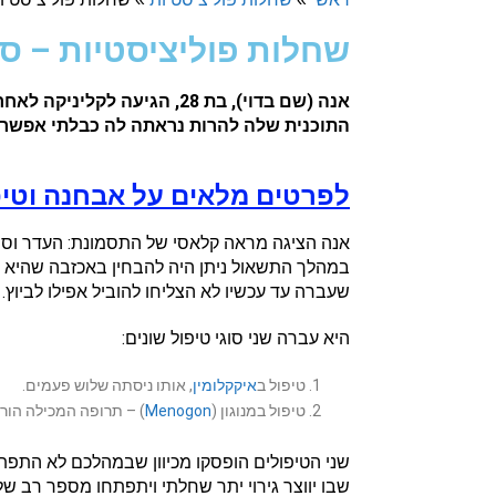
שחלות פוליציסטיות – ס
אנה (שם בדוי), בת 28, הגיעה לקליניקה לאחר שהפסיקה ליטול גלולות למניעת הריון שנה קודם לכן. מאז הפסקת הגלולות לא קיבלה וסת אפילו פעם אחת.
התוכנית שלה להרות נראתה לה כבלתי אפשרית. הגניקולוג שלה
לפרטים מלאים על אבחנה וטיפ
אנה הציגה מראה קלאסי של התסמונת: העדר וסת, 
במהלך התשאול ניתן היה להבחין באכזבה שהיא 
שעברה עד עכשיו לא הצליחו להוביל אפילו לביוץ.
היא עברה שני סוגי טיפול שונים:
טיפול ב
איקקלומין
, אותו ניסתה שלוש פעמים.
טיפול במנוגון (
Menogon
) – תרופה המכילה הור
שני הטיפולים הופסקו מכיוון שבמהלכם לא התפתח 
שבו יווצר גירוי יתר שחלתי ויתפתחו מספר רב של