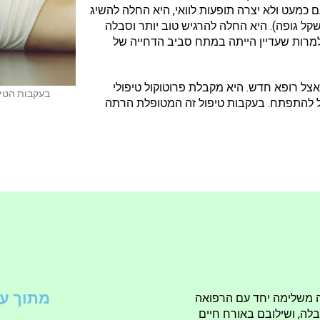
ם כמעט ולא יצרה תופעות לוואי, היא החלה להשיג
תונה ועקבית במשקלה (כמעט 10% ממשקל גופה). היא החלה להרגיש טוב יותר וסבלה
למרות שעדיין הייתה במתח סביב הדחייה של
אצל רופא חדש. היא מקבלת פרוטוקול טיפולי
בעקבות הטיפ
ל להתפתח. בעקבות טיפול זה המטופלת הרתה
מתוך ער
ה משלימה יחד עם הרפואה
לה, ושילובם באורח חיים