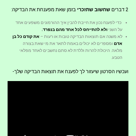
2 דברים
שחשוב שתזכרי
בזמן שאת מפענחת את הבדיקה:
כדי לפענח נכון את חייבת להבין איך ההורמונים משפעים אחד
על השני
ולא להתייחס לכל אחד מהם בנפרד.
לא משנה אם תוצאות הבדיקה טובות או רעות –
את קודם כל בן
אדם
ומספרים לא יכולים באמת לתאר את מי שאת בצורה
מלאה. היכולת להרות וללדת לא סתם נחשבים לאחד מפלאי
הטבע.
ועכשיו הסרטון שיעזור לך לפענח את תוצאות הבדיקה שלך-