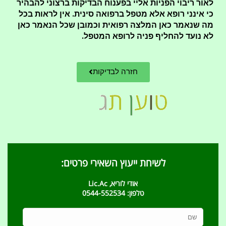
לאור ריבוי הפניות אליי בפענוח הבדיקות ברצוני להבהיר
כי אינני רופא אלא מטפל ברפואה סינית. אין לראות בכל
מה שנאמר כאן המלצה רפואית וכמובן שכל הנאמר כאן
לא נועד להחליף פניה לרופא המטפל.
חזרה לבדיקות
2,273 תגובות
הגב
אנונימית
11/05/2026
שלום!
עשיתי היום בדיקת דם והערכים הם
LH 16
E2 352
PROGESTERON 5.2
אשמח לדעת אם היה ביוץ או מתקרב
תודה רבה!