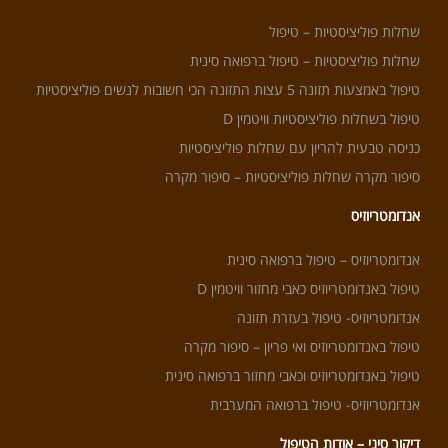
אם אני מבין נכון, את
מתכוונת שה- fsh תקין
(קטן מ-10) ולא ה tsh כפי
שרשמת.
אם ערכי האסטרדיול
גבוהים זה אכן סימן
שהבדיקה לא בוצעה
בדיוק בזמן (בבדיקה
תקינה הערך צריך להיות
קטן מ – 200).
המשמעות של כך היא
שהערך שיצא של ה fsh
הוא ערך נמוך מעט
מהערך האמיתי שלו.
לפעמים כשיש הרבה ימים
של טפטופים עדיף לבצע
את הבדיקה כבר ביום ה-2
במידה והמחזורים עצמם
קצרים, סביב 25 ימים, זו
גם יכולה להיות הסיבה