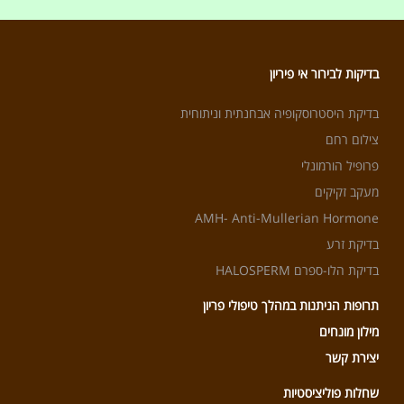
אני בת 43 וחצי. ביצעתי בדיקת
פרופיל הורמונלי בדיוק לפי
ההנחיות. הווסת שלי היא ארוכה
מהרגיל מכיוון שמתחילים טפטופים
וכתמים כשבוע לפני שהווסת
מתחילה אבל הגניקולוגית אמרה
לי שהיום הראשון לווסת הוא
מהרגע שמתחיל זרם חזק. וכך
עשיתי ביום השלישי וערך
האסטרגיול יצא 284 גבוה כנראה
אבל הtsh בנורמה. לפי מה
שקראתי בכתבה, זה אומר שלא
ביצעתי את הבדיקה בזמן. אז איך
יכול להיות?
אודי לוריא
27/05/2026