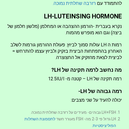
להתמודד עם
רזרבה שחלתית נמוכה.
LH-LUTEINSING HORMONE
נקרא בעברית -הורמון ההצהבה או המחלמן (מלשון חלמון של
ביצה) וגם הוא מופרש מהמוח.
רמות ה LH עולות סמוך לביוץ. פעולת ההורמון גורמות לשלב
האחרון בהתפתחות הביצית בזקיק ולביוץ עצמו להתרחש =
לביצית לצאת מהזקיק אל החצוצרה.
מה נחשב לרמה תקינה של LH?
רמה תקינה של LH – קטנה מ- 12.5IU/l
רמה גבוהה של LH-
יכולה להעיד על שני מצבים:
LH+FSH גבוהים- מעידים על רזרבה שחלתית נמוכה.
LH גדול פי 2-3 מה- FSH מעורר חשד
לתסמונת השחלות
הפוליציסטיות.