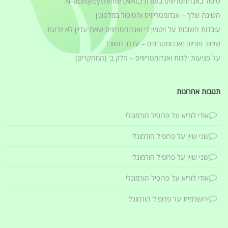
היי
אשמח ממש אם תכתוב לי אם
איחרתי את המועד או עדיין אני
בעיצומו של ביוץ?
יצוין כי תוצאות אלו התקבלו משעה
7 בבוקר…
תודה מראש!
אודי לוריא
11/05/2026
הביוץ מתרחש היום. את
בהחלט יכולה לנצל את
היום כדי לנסות להרות.
הגב
שרה
27/05/2026