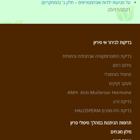
על פגיעות ילדות ואנדומטריוזיס – חלק ב' (המחקרים)
20/11/2021
בדיקות לבירור אי פיריון
בדיקת היסטרוסקופיה אבחנתית וניתוחית
צילום רחם
פרופיל הורמונלי
מעקב זקיקים
AMH- Anti-Mullerian Hormone
בדיקת זרע
בדיקת הלו-ספרם HALOSPERM
תרופות הניתנות במהלך טיפולי פריון
מילון מונחים