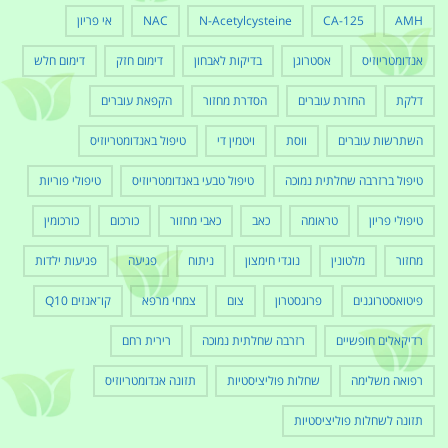
AMH
CA-125
N-Acetylcysteine
NAC
אי פריון
אנדומטריוזיס
אסטרוגן
בדיקות לאבחון
דימום חזק
דימום חלש
דלקת
החזרת עוברים
הסדרת מחזור
הקפאת עוברים
השתרשות עוברים
ווסת
ויטמין די
טיפול באנדומטריוזיס
טיפול ברזרבה שחלתית נמוכה
טיפול טבעי באנדומטריוזיס
טיפולי פוריות
טיפולי פריון
טראומה
כאב
כאבי מחזור
כורכום
כורכומין
מחזור
מלטונין
נוגדי חימצון
ניתוח
פגיעה
פגיעות ילדות
פיטואסטרוגנים
פרוגסטרון
צום
צמחי מרפא
קו־אנזים Q10
רדיקאלים חופשיים
רזרבה שחלתית נמוכה
רירית רחם
רפואה משלימה
שחלות פוליציסטיות
תזונה אנדומטריוזיס
תזונה לשחלות פוליציסטיות