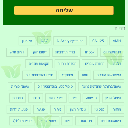
תגיות
AMH
CA-125
N-Acetylcysteine
NAC
אי פריון
אנדומטריוזיס
אסטרוגן
בדיקות לאבחון
דימום חזק
דימום חלש
דלקת
החזרת עוברים
הסדרת מחזור
הקפאת עוברים
השתרשות עוברים
ווסת
ויטמין די
טיפול באנדומטריוזיס
טיפול ברזרבה שחלתית נמוכה
טיפול טבעי באנדומטריוזיס
טיפולי פוריות
טיפולי פריון
טראומה
כאב
כאבי מחזור
כורכום
כורכומין
מחזור
מלטונין
נוגדי חימצון
ניתוח
פגיעה
פגיעות ילדות
פיטואסטרוגנים
פרוגסטרון
צום
צמחי מרפא
קו־אנזים Q10