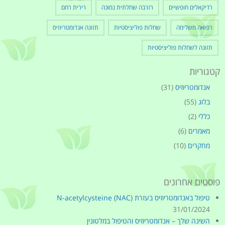
רדיקאלים חופשיים
רזרבה שחלתית נמוכה
רירית רחם
רפואה משלימה
שחלות פוליציסטיות
תזונה אנדומטריוזיס
תזונה לשחלות פוליציסטיות
קטגוריות
אנדומטריוזיס
(31)
בלוג
(55)
כללי
(2)
מאמרים
(6)
מחקרים
(10)
פוסטים אחרונים
טיפול באנדומטריוזיס בעזרת (N-acetylcysteine (NAC
31/01/2024
השינה שלך – אנדומטריוזיס והטיפול במלטונין